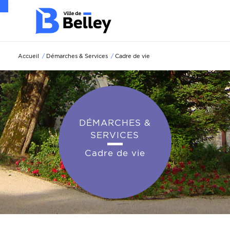
Ouvrir la barre d’outils
Accueil
/
Démarches & Services
/
Cadre de vie
DÉMARCHES &
SERVICES
Cadre de vie