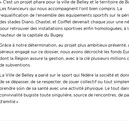
« C’est un projet phare pour la ville de Belley et le territoire de 
Les financeurs qui nous accompagnent l’ont bien compris. La
requalification de l’ensemble des équipements sportifs sur le pé
des stades Diano, Chastel, et Coiffet devenait chaque jour une n
pour retrouver des installations sportives enfin homologuées, à l
hauteur de la capitale du Bugey.
Grâce à notre détermination, au projet plus ambitieux présenté, 
sérieux engagé sur ce dossier, nous avons décroché les fonds Eu
dont la Région assure la gestion, avec à la clé plusieurs millions 
de subventions.
La Ville de Belley a parié sur le sport qui fédère la société et do
de se dépasser, de se respecter, de jouer collectif ou tout simpl
prendre soin de sa santé avec une activité physique. Le tout dan
convivialité bugiste toute singulière, source de rencontres, de p
d’amitié.»