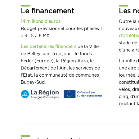
Le financement
Les n
14 millions d’euros
Outre la 
Budget prévisionnel pour les phases 1
nouveaux
à 3 : 5 à 6 M€
d’athlét
stade de 
Les partenaires financiers
de la Ville
d’une aire
de Belley sont à ce jour : le fonds
Feder (Europe), la Région Aura, le
La Ville 
Département de l’Ain, les services de
une aire 
l’Etat, la communauté de communes
journée. 
Bugey-Sud.
constitué
vélos, dr
cinq, d’u
(mêlant l