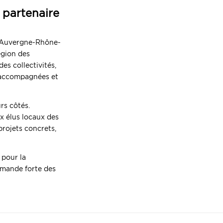
partenaire
on Auvergne-Rhône-
région des
des collectivités,
e accompagnées et
rs côtés.
x élus locaux des
projets concrets,
 pour la
emande forte des