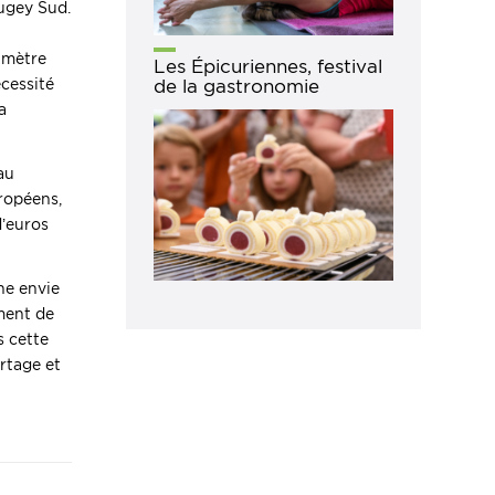
Bugey Sud.
rimètre
Les Épicuriennes, festival
de la gastronomie
écessité
a
au
ropéens,
d’euros
nne envie
ement de
s cette
artage et