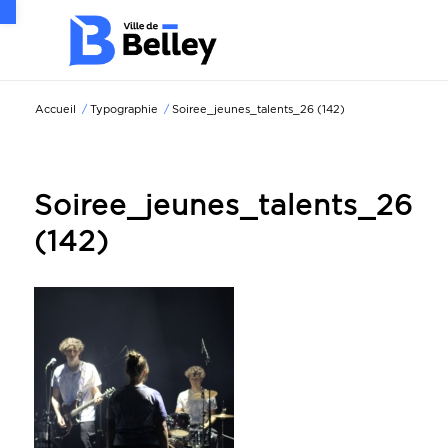
Ouvrir la barre d’outils
Accueil
/
Typographie
/
Soiree_jeunes_talents_26 (142)
Soiree_jeunes_talents_26
(142)