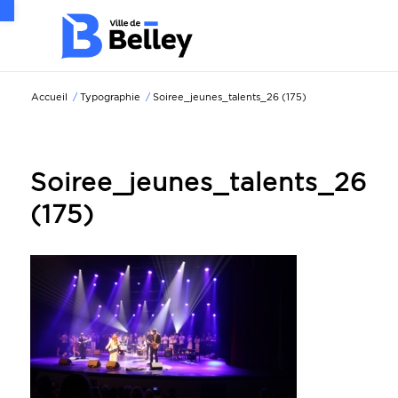
Ouvrir la barre d’outils
Accueil
/
Typographie
/
Soiree_jeunes_talents_26 (175)
Soiree_jeunes_talents_26
(175)