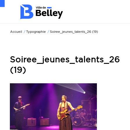
Ouvrir la barre d’outils
Accueil
/
Typographie
/
Soiree_jeunes_talents_26 (19)
Soiree_jeunes_talents_26
(19)