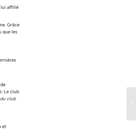
i affilié
ine. Grâce
s que les
ernières
 de
. Le club
 du club
b et