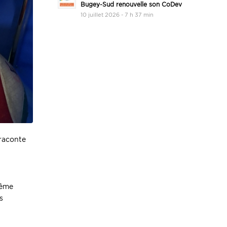
Bugey-Sud renouvelle son CoDev
10 juillet 2026 - 7 h 37 min
 raconte
même
s