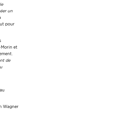
le
réer un
a
out pour
s
-Morin et
nement.
ent de
ou
 au
an Wagner