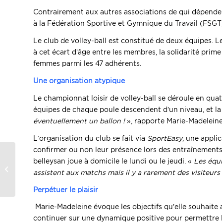
Contrairement aux autres associations de qui dépendent d
à la Fédération Sportive et Gymnique du Travail (FSGT) 
Le club de volley-ball est constitué de deux équipes. Le
à cet écart d’âge entre les membres, la solidarité prim
femmes parmi les 47 adhérents.
Une organisation atypique
Le championnat loisir de volley-ball se déroule en qua
équipes de chaque poule descendent d’un niveau, et l
éventuellement un ballon !
», rapporte Marie-Madeleine
L’organisation du club se fait via
SportEasy
, une appli
confirmer ou non leur présence lors des entraînements 
Le nouveau conseil
belleysan joue à domicile le lundi ou le jeudi. «
Les équ
municipal a été
assistent aux matchs mais il y a rarement des visiteurs
installé
Perpétuer le plaisir
Marie-Madeleine évoque les objectifs qu’elle souhaite att
continuer sur une dynamique positive pour permettre le