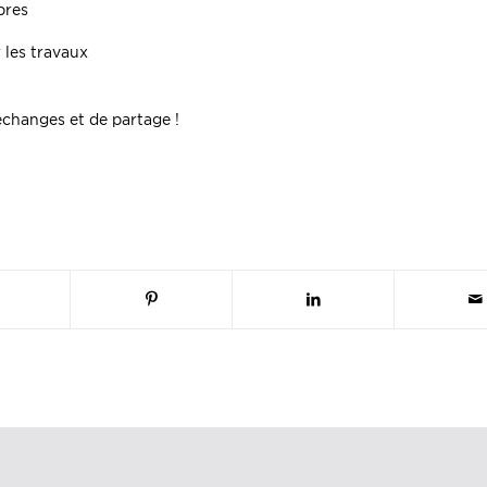
bres
r les travaux
échanges et de partage !