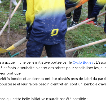
 accueilli une belle initiative portée par le
Cyclo Bugey
. L’asso
 enfants, a souhaité planter des arbres pour sensibiliser les jeu
leur pratique.
étés locales et anciennes ont été plantés près de l’abri du parki
 robustesse et leur faible besoin d’entretien, sont un symbole d’av
ans qui cette belle initiative n’aurait pas été possible :