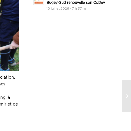
Bugey-Sud renouvelle son CoDev
10 juillet 2026 - 7 h 37 min
ciation,
nes
ng, à
enir et de