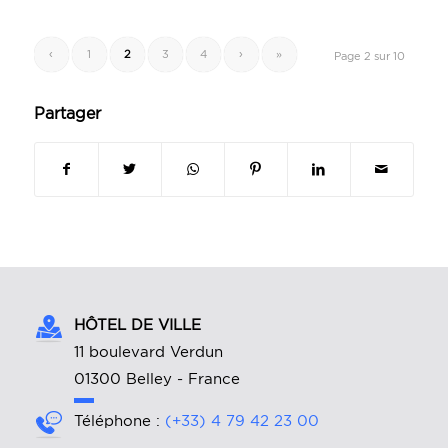
‹
1
2
3
4
›
»
Page 2 sur 10
Partager
HÔTEL DE VILLE
11 boulevard Verdun
01300 Belley - France
Téléphone :
(+33) 4 79 42 23 00